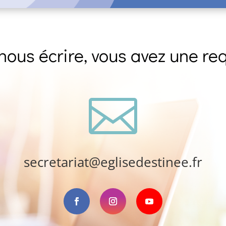
nous écrire, vous avez une req

secretariat@eglisedestinee.fr